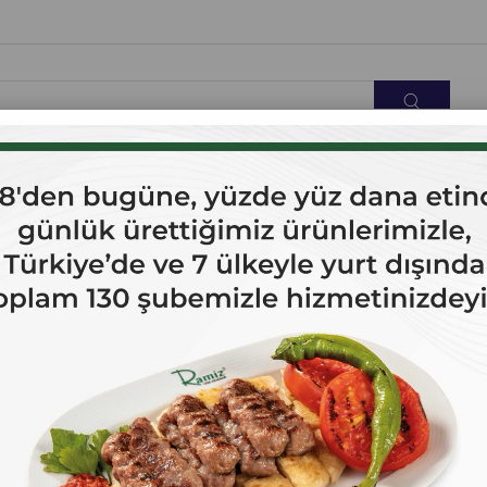
OK SATANLAR
İLETİŞİM
r.
Kabak Çekirdeği Az Tuzlu 500 gr.
Kabak Çekirdeği Az Tuzlu 500 gr. ; Duble Kabak Çekirdeği Ramiz ürü
Kodeksi Tebliği'ne uygun olarak üretilmiştir. ; Üretim tesislerimiz