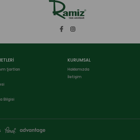
ETLERİ
KURUMSAL
nım Şartları
Hakkımızda
e
İletişim
esi
 Bilgisi