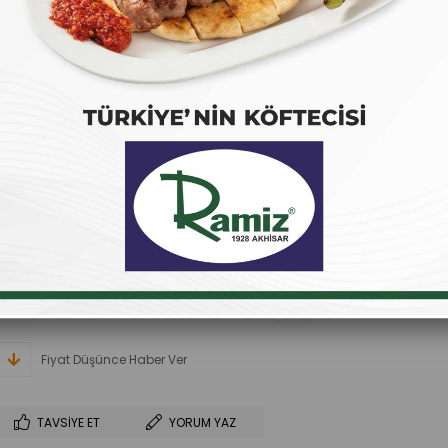
%
8
İndirim
₺300,00
(KDV Dahil)
₺275,00
(KDV Dahil)
₺275,00
`den başlayan taksitlerle
Favorilere Ekle
İstek Listeme Ekle
Fiyat Düşünce Haber Ver
TAVSIYE ET
YORUM YAZ