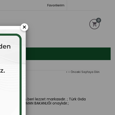
Favorilerim
0
×
< < Önceki Sayfaya Dön
nleri 1928'den beri lezzet markasıdır. ; Türk Gıda
 T.C TARIM VE ORMAN BAKANLIĞI onaylıdır.;