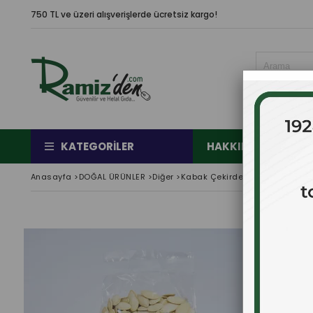
750 TL ve üzeri alışverişlerde ücretsiz kargo!
KATEGORILER
HAKKIMIZDA
Ç
Anasayfa
>
DOĞAL ÜRÜNLER
>
Diğer
>
Kabak Çekirdeği Az Tuzlu 500 g