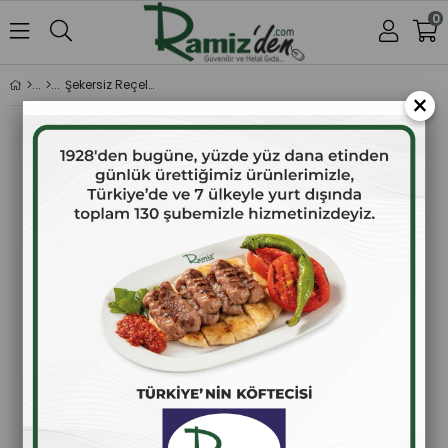
0
Şekersiz Reçeller
×