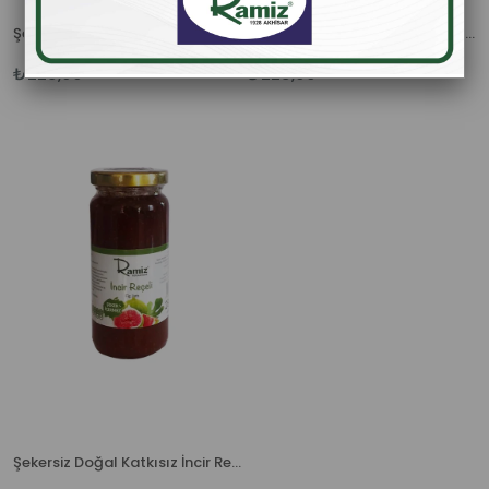
Şekersiz Doğal Katkısız Karadut Reçeli 280 gr.
Şekersiz Doğal Katkısız Vişne Reçeli 280 gr.
₺225,00
₺225,00
Şekersiz Doğal Katkısız İncir Reçeli 280 gr.