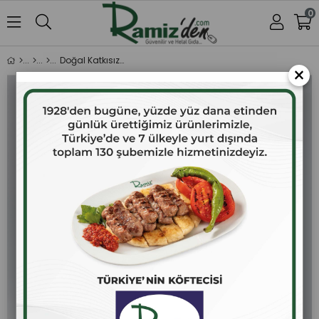
0
Doğal Katkısız Kayısı Reçeli 380 gr.
×